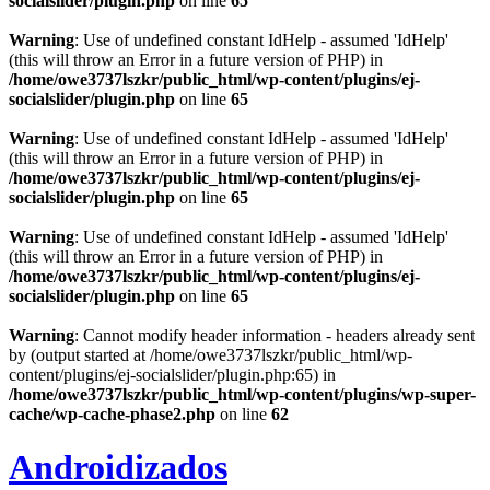
socialslider/plugin.php
on line
65
Warning
: Use of undefined constant IdHelp - assumed 'IdHelp'
(this will throw an Error in a future version of PHP) in
/home/owe3737lszkr/public_html/wp-content/plugins/ej-
socialslider/plugin.php
on line
65
Warning
: Use of undefined constant IdHelp - assumed 'IdHelp'
(this will throw an Error in a future version of PHP) in
/home/owe3737lszkr/public_html/wp-content/plugins/ej-
socialslider/plugin.php
on line
65
Warning
: Use of undefined constant IdHelp - assumed 'IdHelp'
(this will throw an Error in a future version of PHP) in
/home/owe3737lszkr/public_html/wp-content/plugins/ej-
socialslider/plugin.php
on line
65
Warning
: Cannot modify header information - headers already sent
by (output started at /home/owe3737lszkr/public_html/wp-
content/plugins/ej-socialslider/plugin.php:65) in
/home/owe3737lszkr/public_html/wp-content/plugins/wp-super-
cache/wp-cache-phase2.php
on line
62
Androidizados