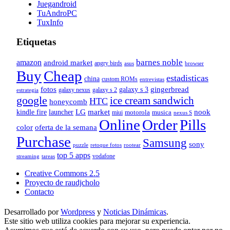
Juegandroid
TuAndroPC
TuxInfo
Etiquetas
barnes noble
amazon
android market
angry birds
browser
asus
Buy
Cheap
estadisticas
china
custom ROMs
entrevistas
fotos
gingerbread
galaxy s 3
galaxy nexus
galaxy s 2
estrategia
google
ice cream sandwich
HTC
honeycomb
nook
LG
market
kindle fire
launcher
motorola
musica
miui
nexus S
Online
Order
Pills
color
oferta de la semana
Purchase
Samsung
sony
puzzle
rootear
retoque fotos
top 5 apps
vodafone
tareas
streaming
Creative Commons 2.5
Proyecto de raudjcholo
Contacto
Desarrollado por
Wordpress
y
Noticias Dinámicas
.
Este sitio web utiliza cookies para mejorar su experiencia.