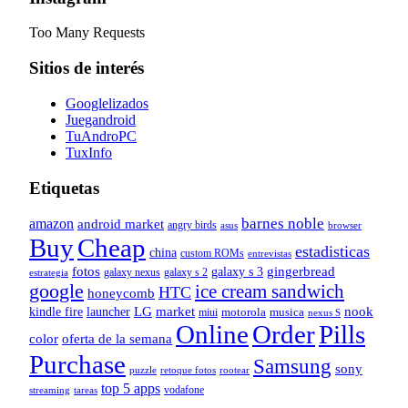
Too Many Requests
Sitios de interés
Googlelizados
Juegandroid
TuAndroPC
TuxInfo
Etiquetas
barnes noble
amazon
android market
angry birds
browser
asus
Buy
Cheap
estadisticas
china
custom ROMs
entrevistas
fotos
gingerbread
galaxy s 3
galaxy nexus
galaxy s 2
estrategia
google
ice cream sandwich
HTC
honeycomb
nook
LG
market
kindle fire
launcher
motorola
musica
miui
nexus S
Online
Order
Pills
color
oferta de la semana
Purchase
Samsung
sony
puzzle
rootear
retoque fotos
top 5 apps
vodafone
tareas
streaming