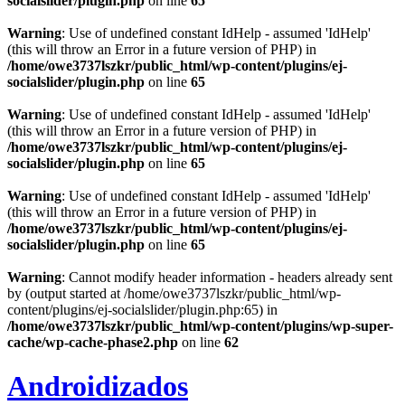
socialslider/plugin.php
on line
65
Warning
: Use of undefined constant IdHelp - assumed 'IdHelp'
(this will throw an Error in a future version of PHP) in
/home/owe3737lszkr/public_html/wp-content/plugins/ej-
socialslider/plugin.php
on line
65
Warning
: Use of undefined constant IdHelp - assumed 'IdHelp'
(this will throw an Error in a future version of PHP) in
/home/owe3737lszkr/public_html/wp-content/plugins/ej-
socialslider/plugin.php
on line
65
Warning
: Use of undefined constant IdHelp - assumed 'IdHelp'
(this will throw an Error in a future version of PHP) in
/home/owe3737lszkr/public_html/wp-content/plugins/ej-
socialslider/plugin.php
on line
65
Warning
: Cannot modify header information - headers already sent
by (output started at /home/owe3737lszkr/public_html/wp-
content/plugins/ej-socialslider/plugin.php:65) in
/home/owe3737lszkr/public_html/wp-content/plugins/wp-super-
cache/wp-cache-phase2.php
on line
62
Androidizados