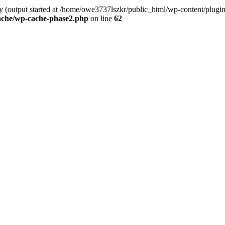
y (output started at /home/owe3737lszkr/public_html/wp-content/plugins/
ache/wp-cache-phase2.php
on line
62