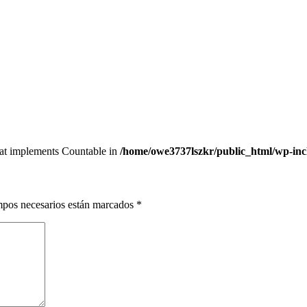
that implements Countable in
/home/owe3737lszkr/public_html/wp-in
pos necesarios están marcados
*