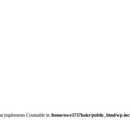
that implements Countable in
/home/owe3737lszkr/public_html/wp-in