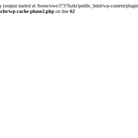
y (output started at /home/owe3737lszkr/public_html/wp-content/plugins/
ache/wp-cache-phase2.php
on line
62