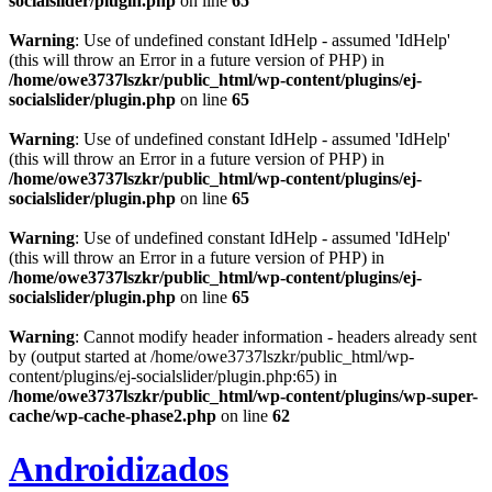
socialslider/plugin.php
on line
65
Warning
: Use of undefined constant IdHelp - assumed 'IdHelp'
(this will throw an Error in a future version of PHP) in
/home/owe3737lszkr/public_html/wp-content/plugins/ej-
socialslider/plugin.php
on line
65
Warning
: Use of undefined constant IdHelp - assumed 'IdHelp'
(this will throw an Error in a future version of PHP) in
/home/owe3737lszkr/public_html/wp-content/plugins/ej-
socialslider/plugin.php
on line
65
Warning
: Use of undefined constant IdHelp - assumed 'IdHelp'
(this will throw an Error in a future version of PHP) in
/home/owe3737lszkr/public_html/wp-content/plugins/ej-
socialslider/plugin.php
on line
65
Warning
: Cannot modify header information - headers already sent
by (output started at /home/owe3737lszkr/public_html/wp-
content/plugins/ej-socialslider/plugin.php:65) in
/home/owe3737lszkr/public_html/wp-content/plugins/wp-super-
cache/wp-cache-phase2.php
on line
62
Androidizados