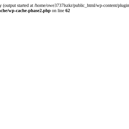
y (output started at /home/owe3737lszkr/public_html/wp-content/plugins/
ache/wp-cache-phase2.php
on line
62