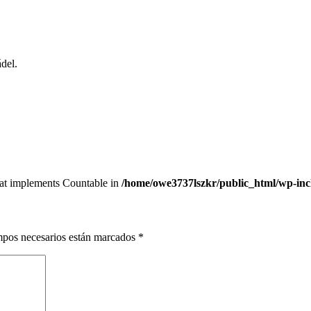
del.
that implements Countable in
/home/owe3737lszkr/public_html/wp-in
pos necesarios están marcados
*