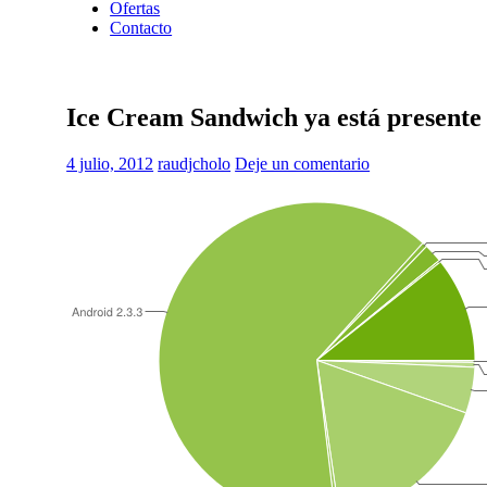
Ofertas
Contacto
Ice Cream Sandwich ya está presente e
4 julio, 2012
raudjcholo
Deje un comentario