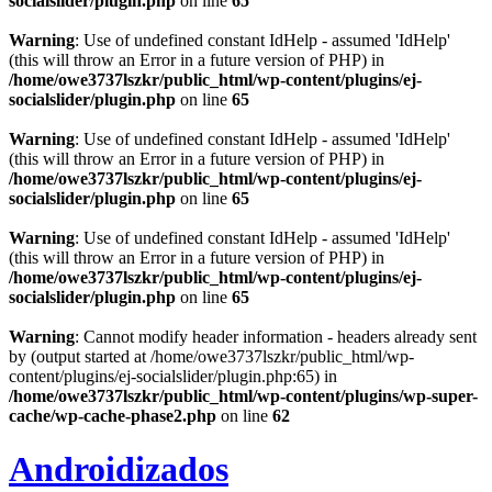
socialslider/plugin.php
on line
65
Warning
: Use of undefined constant IdHelp - assumed 'IdHelp'
(this will throw an Error in a future version of PHP) in
/home/owe3737lszkr/public_html/wp-content/plugins/ej-
socialslider/plugin.php
on line
65
Warning
: Use of undefined constant IdHelp - assumed 'IdHelp'
(this will throw an Error in a future version of PHP) in
/home/owe3737lszkr/public_html/wp-content/plugins/ej-
socialslider/plugin.php
on line
65
Warning
: Use of undefined constant IdHelp - assumed 'IdHelp'
(this will throw an Error in a future version of PHP) in
/home/owe3737lszkr/public_html/wp-content/plugins/ej-
socialslider/plugin.php
on line
65
Warning
: Cannot modify header information - headers already sent
by (output started at /home/owe3737lszkr/public_html/wp-
content/plugins/ej-socialslider/plugin.php:65) in
/home/owe3737lszkr/public_html/wp-content/plugins/wp-super-
cache/wp-cache-phase2.php
on line
62
Androidizados