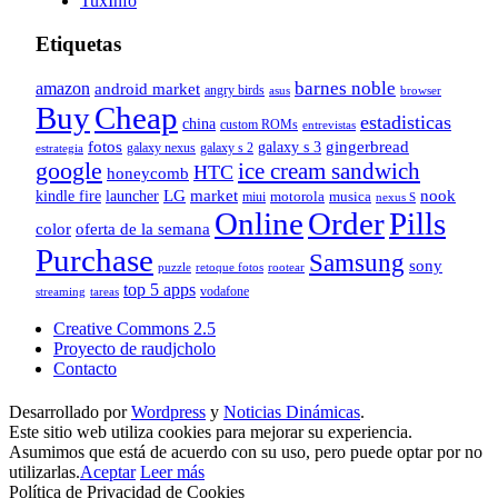
TuxInfo
Etiquetas
barnes noble
amazon
android market
angry birds
browser
asus
Buy
Cheap
estadisticas
china
custom ROMs
entrevistas
fotos
gingerbread
galaxy s 3
galaxy nexus
galaxy s 2
estrategia
google
ice cream sandwich
HTC
honeycomb
nook
LG
market
kindle fire
launcher
motorola
musica
miui
nexus S
Online
Order
Pills
color
oferta de la semana
Purchase
Samsung
sony
puzzle
rootear
retoque fotos
top 5 apps
vodafone
tareas
streaming
Creative Commons 2.5
Proyecto de raudjcholo
Contacto
Desarrollado por
Wordpress
y
Noticias Dinámicas
.
Este sitio web utiliza cookies para mejorar su experiencia.
Asumimos que está de acuerdo con su uso, pero puede optar por no
utilizarlas.
Aceptar
Leer más
Política de Privacidad de Cookies